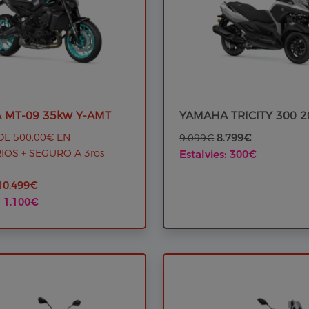
 MT-09 35kw Y-AMT
YAMAHA TRICITY 300 2
E 500,00€ EN
8.799€
9.099€
OS + SEGURO A 3ros
Estalvies: 300€
10.499€
: 1.100€