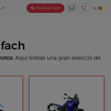
Cita Prèvia Taller
s
CA
afach
motos
. Aquí trobàs una gran selecció de