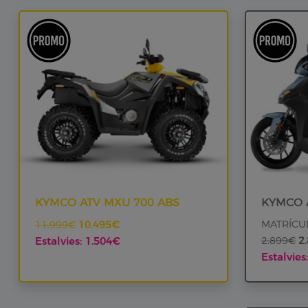
KYMCO ATV MXU 700 ABS
KYMCO A
10.495€
MATRÍCUL
11.999€
2
Estalvies: 1.504€
2.899€
Estalvies