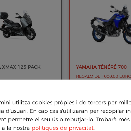
 XMAX 125 PACK
YAMAHA TÉNÉRÉ 700
REGALO DE 1000,00 EUR
ACCESORIOS O BOUTIQU
EASY GO BBVA PACK
YAMAHA
n 20% de descuento en
11.199€
s y Matrícula por 180€.
ni utilitza cookies pròpies i de tercers per mill
ia d'usuari. En cap cas s'utilizaran per recopilar 
Pot permetre el seu ús o rebutjar-lo. Trobarà més
 a la nostra
polítiques de privacitat
.