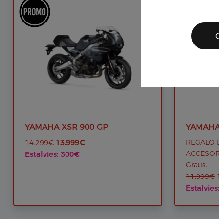
YAMAHA XSR 900 GP
YAMAHA
13.999€
REGALO D
14.299€
ACCESORI
Estalvies: 300€
Gratis.
11.099€
Estalvies