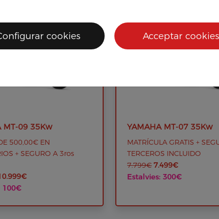
Configurar cookies
Acceptar cookies
 MT-09 35Kw
YAMAHA MT-07 35Kw
E 500,00€ EN
MATRÍCULA GRATIS + SEG
OS + SEGURO A 3ros
TERCEROS INCLUIDO
7.499€
7.799€
10.999€
Estalvies: 300€
: 100€