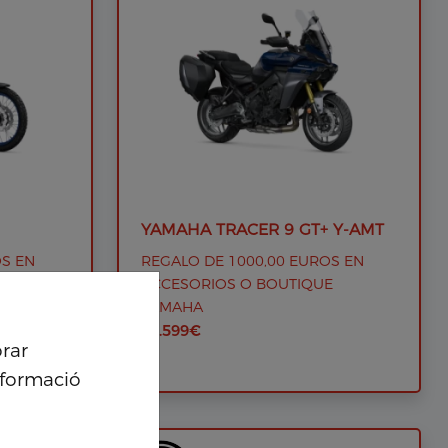
YAMAHA TRACER 9 GT+ Y-AMT
OS EN
REGALO DE 1000,00 EUROS EN
E
ACCESORIOS O BOUTIQUE
YAMAHA
19.599€
orar
Personalització de coo
informació
Google analytics cookies
Marketing cookies