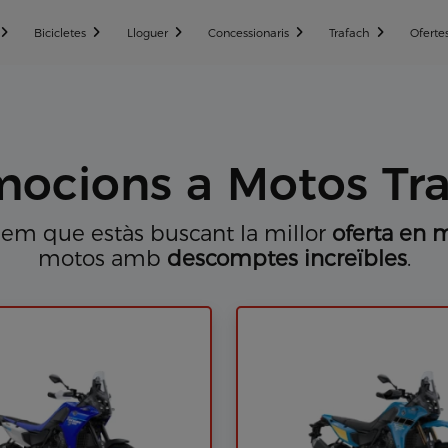
Bicicletes
Lloguer
Concessionaris
Trafach
Oferte
ocions a Motos Tr
bem que estàs buscant la millor
oferta en 
motos amb
descomptes increïbles
.