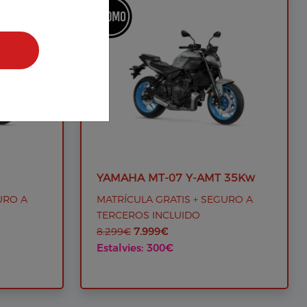
Rebutjar tot
YAMAHA MT-07 Y-AMT 35Kw
URO A
MATRÍCULA GRATIS + SEGURO A
TERCEROS INCLUIDO
7.999€
8.299€
Estalvies: 300€