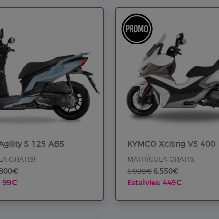
gility S 125 ABS
KYMCO Xciting VS 400
A GRATIS!
MATRÍCULA GRATIS!
.800€
6.550€
6.999€
: 99€
Estalvies: 449€