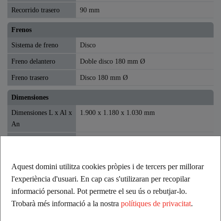
Recorrido trasero
90 mm
Frenos
Sistema de freno
Disco
Freno delantero
Doble disco 180 mm Ø
Freno trasero
Disco 180 mm Ø
Dimensiones
Dimensiones L x Al x
1.900 x 1.180 x 1.030 mm
An
Altura del asiento
875 mm
Peso
220 Kg
Aquest domini utilitza cookies pròpies i de tercers per millorar
Neumáticos
l'experiència d'usuari. En cap cas s'utilizaran per recopilar
informació personal. Pot permetre el seu ús o rebutjar-lo.
Neumático delantero
22x7 – 10”
Trobarà més informació a la nostra
polítiques de privacitat
.
Neumático trasero
22 x 10 - 10"