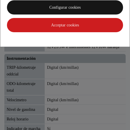
Capacidad
Configurar cookies
Depósito de gasolina
12,5 ±0.2 l
Sistema de alumbrado
Acceptar cookies
Iluminación
Doble faro delantero HS1 12V35/35W e
intermitente LED. Doble piloto trasero
12V21/5W e intermitentes 12V10W naranja
Instrumentación
TRIP-kilometraje
Digital (km/millas)
oddcial
ODO-kilometraje
Digital (km/millas)
total
Velocímetro
Digital (km/millas)
Nivel de gasolina
Digital
Reloj horario
Digital
Indicador de marcha
Sí