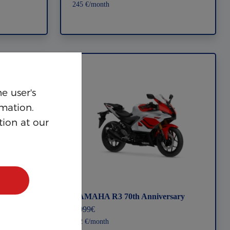
245 €/month
e user's
Customizing cookies
rmation.
tion at our
Google analytics cookies
Marketing cookies
Reject all
versary
YAMAHA R3 70th Anniversary
7.099€
112 €/month