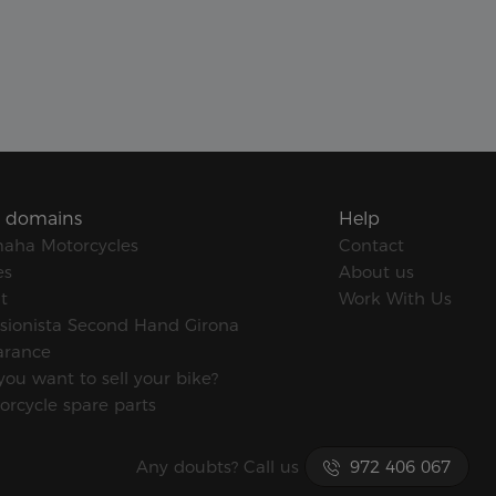
 domains
Help
aha Motorcycles
Contact
es
About us
t
Work With Us
sionista Second Hand Girona
arance
you want to sell your bike?
orcycle spare parts
Any doubts? Call us
972 406 067