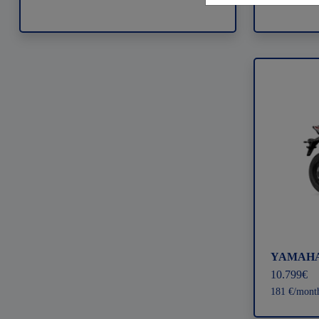
YAMAHA R
10.799€
181 €/mont