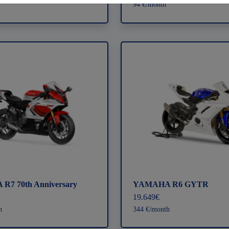
94 €/month
7 70th Anniversary
YAMAHA R6 GYTR
19.649€
h
344 €/month