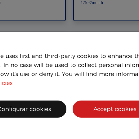
h
175 €/month
e uses first and third-party cookies to enhance th
. In no case will be used to collect personal info
ow it's use or deny it. You will find more informa
icies
.
Configurar cookies
Accept cookies
 R3
YAMAHA R 125 70th Anni
Ed.
h
6.099€