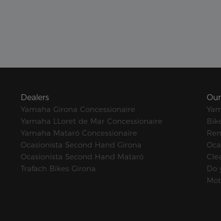
Dealers
Our
Yamaha Girona Concessionaire
Yam
Yamaha LLoret de Mar Concessionaire
Bik
Yamaha Mataró Concessionaire
Ren
Ocasionista Second Hand Girona
Oca
Ocasionista Second Hand Mataró
Cle
Trafach Bikes Girona
Do 
Mot