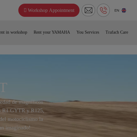
Workshop Appointment
EN
nt in workshop
Rent your YAMAHA
You Services
Trafach Care
T
edad de magníficos
tes R1 GYTR y R125,
el motociclismo la
yan imaginado!