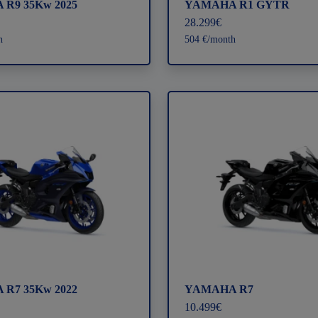
R9 35Kw 2025
YAMAHA R1 GYTR
28.299€
h
504 €/month
R7 35Kw 2022
YAMAHA R7
10.499€