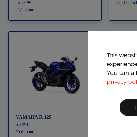
12.749€
175 €/mont
217 €/month
This websit
experience
You can all
privacy pol
YAMAHA R 125
YAMAHA
5.899€
6.899€
99 €/month
108 €/mont