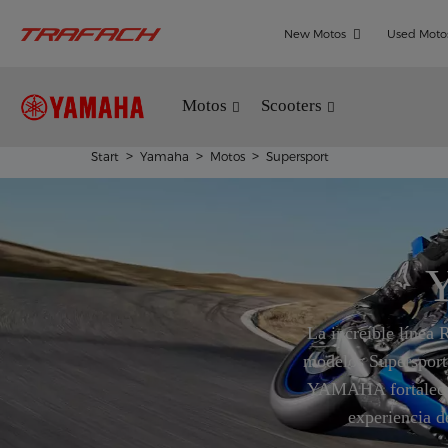
New Motos
Used Moto
Motos
Scooters
Start
Yamaha
Motos
Supersport
La increíble líne
modelos Supersport
YAMAHA fortalece 
experiencia d