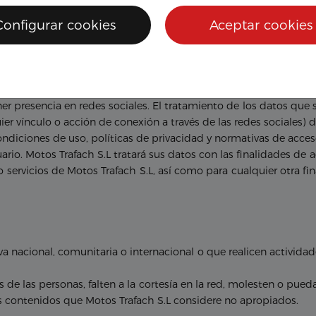
 virus u otros elementos en los contenidos enlazados desde el 
Configurar cookies
Aceptar cookies
rdware y software) y/o en los documentos o los ficheros del Usu
ualquier índole ocasionados por todo lo anterior.
r presencia en redes sociales. El tratamiento de los datos que s
uier vínculo o acción de conexión a través de las redes sociales) d
ondiciones de uso, políticas de privacidad y normativas de acce
rio. Motos Trafach S.L tratará sus datos con las finalidades de 
 servicios de Motos Trafach S.L, así como para cualquier otra fi
a nacional, comunitaria o internacional o que realicen actividad
de las personas, falten a la cortesía en la red, molesten o pued
los contenidos que Motos Trafach S.L considere no apropiados.