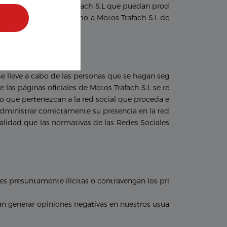
Sitio Web de Motos Trafach S.L que puedan prod
Rechazar to
ario, excluyendo asimismo a Motos Trafach S.L de
e lleve a cabo de las personas que se hagan seg
e las páginas oficiales de Motos Trafach S.L se re
so que pertenezcan a la red social que proceda e
administrar correctamente su presencia en la red
nalidad que las normativas de las Redes Sociales
es presuntamente ilícitas o contravengan los pri
an generar opiniones negativas en nuestros usua