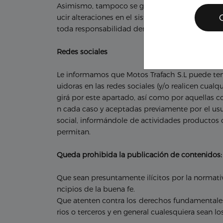
Asimismo, tampoco se garantiza la ausencia de
ucir alteraciones en el sistema informático (ha
toda responsabilidad derivada de los daños de c
Redes sociales
Le informamos que Motos Trafach S.L puede tene
uidoras en las redes sociales (y/o realicen cualq
girá por este apartado, así como por aquellas c
n cada caso y aceptadas previamente por el usua
social, informándole de actividades productos o
permitan.
Queda prohibida la publicación de contenidos:
Que sean presuntamente ilícitos por la normativ
ncipios de la buena fe.
Que atenten contra los derechos fundamentales 
rios o terceros y en general cualesquiera sean 