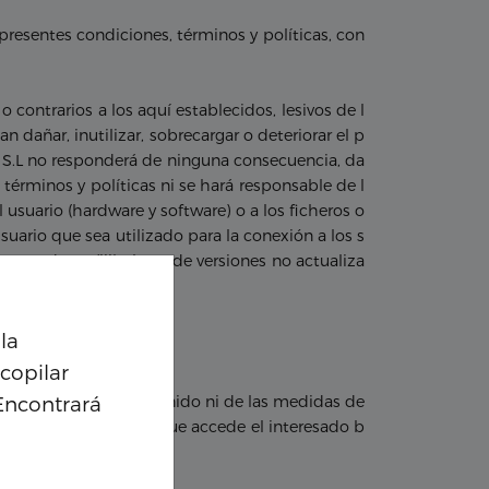
resentes condiciones, términos y políticas, con
o contrarios a los aquí establecidos, lesivos de l
 dañar, inutilizar, sobrecargar o deteriorar el p
h S.L no responderá de ninguna consecuencia, da
términos y políticas ni se hará responsable de l
usuario (hardware y software) o a los ficheros o
ario que sea utilizado para la conexión a los s
vegador; o (iii) el uso de versiones no actualiza
la
Personalización de coo
copilar
Encontrará
onsabiliza ni del contenido ni de las medidas de
Google analytics cookies
tio Web, sitios a los que accede el interesado b
Marketing cookies