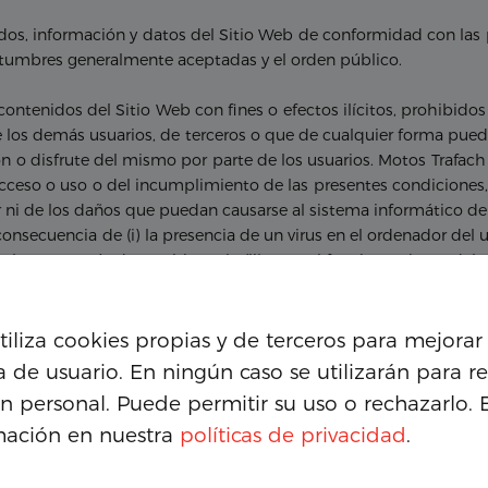
idos, información y datos del Sitio Web de conformidad con las p
stumbres generalmente aceptadas y el orden público.
 contenidos del Sitio Web con fines o efectos ilícitos, prohibidos 
 los demás usuarios, de terceros o que de cualquier forma puedan
ión o disfrute del mismo por parte de los usuarios. Motos Trafac
cceso o uso o del incumplimiento de las presentes condiciones, 
ni de los daños que puedan causarse al sistema informático del 
uencia de (i) la presencia de un virus en el ordenador del usu
ch S.L a través de su Sitio Web; (ii) un mal funcionamiento del na
utiliza cookies propias y de terceros para mejorar 
a de usuario. En ningún caso se utilizarán para re
n personal. Puede permitir su uso o rechazarlo. 
aces con otras páginas o sitios web. Motos Trafach S.L no se resp
 sitio web a través del cual se tiene acceso desde el presente Si
mación en nuestra
políticas de privacidad
.