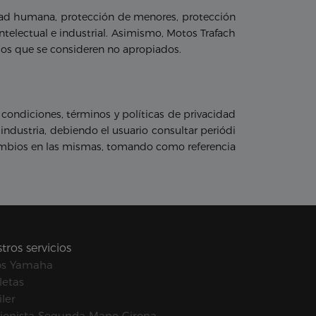
idad humana, protección de menores, protección
ntelectual e industrial. Asimismo, Motos Trafach
nidos que se consideren no apropiados.
condiciones, términos y políticas de privacidad
 industria, debiendo el usuario consultar periódi
 cambios en las mismas, tomando como referencia
tros servicios
os Yamaha
letas
ler
ionista Segunda Mano Girona