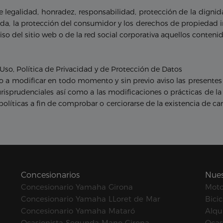
de legalidad, honradez, responsabilidad, protección de la dign
vada, la protección del consumidor y los derechos de propiedad i
 aviso del sitio web o de la red social corporativa aquellos conte
Uso, Política de Privacidad y de Protección de Datos
ho a modificar en todo momento y sin previo aviso las presentes 
urisprudenciales así como a las modificaciones o prácticas de la
políticas a fin de comprobar o cerciorarse de la existencia de
Concesionarios
Nues
Concesionario Yamaha Girona
Mot
Concesionario Yamaha LLoret de Mar
Bicic
Concesionario Yamaha Mataró
Alqui
Ocasionista Segunda Mano Girona
Ocas