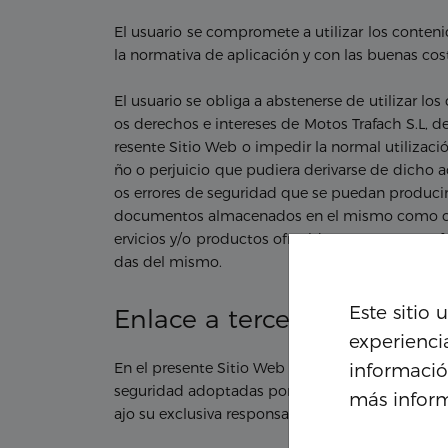
El usuario se compromete a utilizar los conten
la normativa de aplicación y con las buenas co
El usuario se obliga a abstenerse de utilizar los
os derechos e intereses de Motos Trafach S.L, de
resente Sitio Web o impedir la normal utilizac
ño o perjuicio que pudiera derivarse de dicho a
os errores de seguridad que se puedan producir 
documentos almacenados en el mismo como consec
ervicios y/o productos ofrecidos por Motos Trafa
das del mismo.
Este sitio 
Enlace a terceros
experienci
informació
En el presente Sitio Web se pueden utilizar enl
seguridad adoptadas por cualquier otra página o
más infor
ajo su exclusiva responsabilidad.