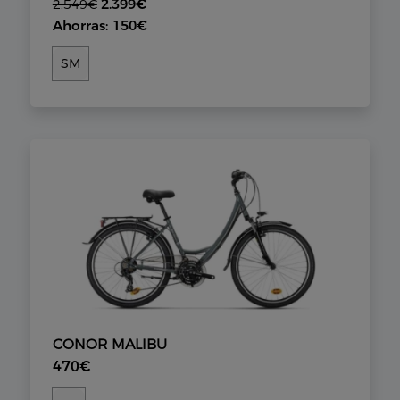
2.399€
2.549€
Ahorras: 150€
SM
CONOR MALIBU
470€