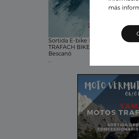
más infor
Sortida E-bike BTT amics de
TRAFACH BIKES pels corriols de
Bescanó
...