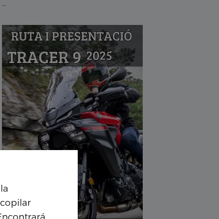
...
la
Personalización de coo
copilar
Encontrará
Google analytics cookies