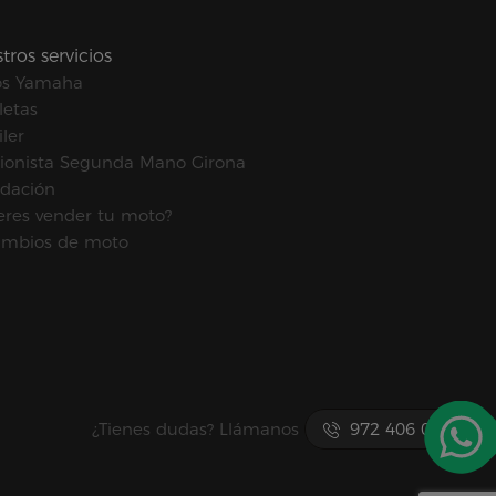
tros servicios
os Yamaha
letas
ler
ionista Segunda Mano Girona
idación
eres vender tu moto?
mbios de moto
¿Tienes dudas? Llámanos
972 406 067