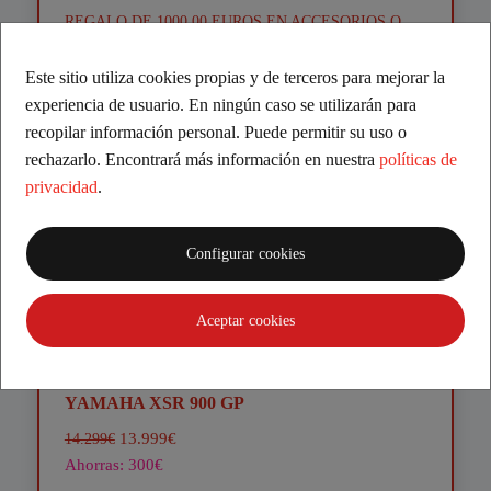
REGALO DE 1000,00 EUROS EN ACCESORIOS O
BOUTIQUE YAMAHA
19.599€
Este sitio utiliza cookies propias y de terceros para mejorar la
experiencia de usuario. En ningún caso se utilizarán para
recopilar información personal. Puede permitir su uso o
rechazarlo. Encontrará más información en nuestra
políticas de
privacidad
.
Configurar cookies
Aceptar cookies
YAMAHA XSR 900 GP
13.999€
14.299€
Ahorras: 300€