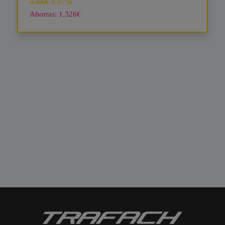
8.073€
9.399€
Ahorras: 1.326€