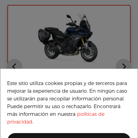
YAMAHA TRACER 9 GT+ Y-AMT
REGALO DE 1000,00 EUROS EN ACCESORIOS O
Este sitio utiliza cookies propias y de terceros para
BOUTIQUE YAMAHA
mejorar la experiencia de usuario. En ningún caso
19.599€
se utilizarán para recopilar información personal.
343 €/mes
Puede permitir su uso o rechazarlo. Encontrará
más información en nuestra
políticas de
privacidad
.