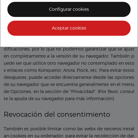
m/es-es/HT201265
Configurar cookies
Configuración de cookies Flash
http://www.macromedia.co
m/support/documentation/es/flashplayer/help/settings_ma
nager03.html
Aceptar cookies
Estos navegadores están sometidos a actualizaciones o mo
dificaciones, por lo que no podemos garantizar que se ajust
en completamente a la versión de su navegador. También p
uede ser que utilice otro navegador no contemplado en esto
s enlaces como Konqueror, Arora, Flock, etc. Para evitar estos
desajustes, puede acceder directamente desde las opciones
de su navegador que se encuentra generalmente en el menú
de Opciones, en la sección de "Privacidad". (Por favor, consul
te la ayuda de su navegador para más información).
Revocación del consentimiento
También es posible limitar como las webs de terceros instal
an cookies en su ordenador, para evitar la recolección de dat