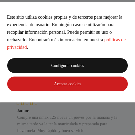
Especificaciones
Este sitio utiliza cookies propias y de terceros para mejorar la
Bicicleta de segunda mano Cannondale Habit.
experiencia de usuario. En ningún caso se utilizarán para
recopilar información personal. Puede permitir su uso o
rechazarlo. Encontrará más información en nuestra
políticas de
¿Qué opinan nuestros clientes?
privacidad
.
Excelente
Configurar cookies
Basado en comentarios
Aceptar cookies
Jaume
Compré una nmax 125 nueva un jueves por la mañana y la
misma tarde ya la tenía matriculada y preparada para
llevarmela. Muy rápido y buen servicio.