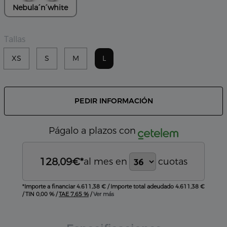
Nebula´n´white
Tallas
XS
S
M
L
PEDIR INFORMACIÓN
Págalo a plazos con
128,09
€*
al mes en
cuotas
*Importe a financiar
4.611,38 €
/
Importe total adeudado
4.611,38 €
/
TIN
0,00 %
/
TAE
7,65 %
/
Ver más