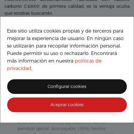
carbono C:68X® de primera calidad, es la ventaja oculta
que estabas buscando.
Este sitio utiliza cookies propias y de terceros para
¿Qué opinan nuestros clientes?
mejorar la experiencia de usuario. En ningún caso
se utilizarán para recopilar información personal.
Excelente
Puede permitir su uso o rechazarlo. Encontrará
más información en nuestra
políticas de
privacidad
.
Basado en comentarios
Configurar cookies
Aceptar cookies
Sílvia
Unos comerciales muy agradables y nos han
atendido genial. Aconsejable 100%, hemos