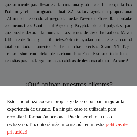
que suficiente para llevarte a la cima una y otra vez. La horquilla Fox
Podium y el amortiguador Float X2 Factory ayudan a proporcionar
170 mm de recorrido al juego de ruedas Newmen Phase 30, montadas
con neumáticos Continental Argotal y Kryptotal de 2,4 pulgadas, para
que puedas devorar la montaña. Los frenos de disco hidráulicos Maven
Ultimate de Sram y una tija telescópica te ayudan a mantener el control
total en todo momento. Y las marchas precisas Sram XX Eagle
Transmission con bielas de carbono RaceFace Era son todo lo que
necesitas para las largas jornadas caóticas de descenso alpino. ¡Arranca!
¿Qué opinan nuestros clientes?
Excelente
Este sitio utiliza cookies propias y de terceros para mejorar la
experiencia de usuario. En ningún caso se utilizarán para
recopilar información personal. Puede permitir su uso o
Basado en comentarios
rechazarlo. Encontrará más información en nuestra
políticas de
privacidad
.