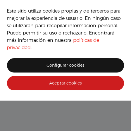
Este sitio utiliza cookies propias y de terceros para
Basado en comentarios
mejorar la experiencia de usuario. En ningún caso
se utilizarán para recopilar información personal.
Puede permitir su uso o rechazarlo. Encontrará
más información en nuestra
políticas de
privacidad
.
Alex
Estoy muy contento del trato recibido. Desde el
Configurar cookies
inicio del proceso de compra se interesaron y
ayudaron a hacer la elección correcta de la
moto. Chicos atentos, amables y muy
Aceptar cookies
profesionales.