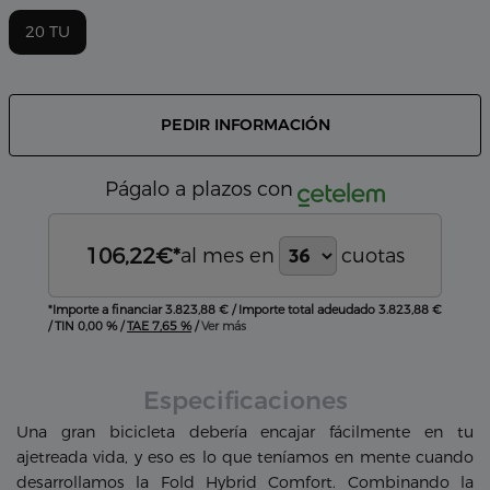
20 TU
PEDIR INFORMACIÓN
Págalo a plazos con
106,22
€*
al mes en
cuotas
*Importe a financiar
3.823,88 €
/
Importe total adeudado
3.823,88 €
/
TIN
0,00 %
/
TAE
7,65 %
/
Ver más
Especificaciones
Una gran bicicleta debería encajar fácilmente en tu
ajetreada vida, y eso es lo que teníamos en mente cuando
desarrollamos la Fold Hybrid Comfort. Combinando la