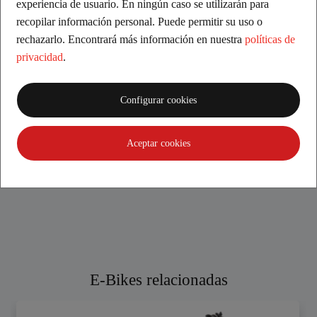
experiencia de usuario. En ningún caso se utilizarán para
recopilar información personal. Puede permitir su uso o
rechazarlo. Encontrará más información en nuestra
políticas de
privacidad
.
Aarón
Concesionario 5 estrellas en Girona. Todo el proceso de
compra ha sido perfecto. Asesoramiento, profesionalidad,
Configurar cookies
servicio y amabilidad. Ni un punto negativo a destacar.
Muy contento con la compra de su moto. Totalmente
Aceptar cookies
recomendable!!!
E-Bikes relacionadas