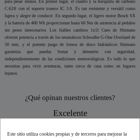
para pesar menos. En primer lugar, el cuadro y la horquilla de carbono
C:62® con el soporte trasero IC 3.0. Es tan resistente y versátil como
ligera y alegre de conducir. En segundo lugar, el ligero motor Bosch SX
y la batería de 400 Wh proporcionan hasta 60 Nm de asistencia al pedaleo
sin pesos innecesarios. Los fiables cambios 1x11 Cues de Shimano
ofrecen potencia a través de los neumáticos Schwalbe G-One Overland de
50 mm, y el potente juego de frenos de disco hidráulicos Shimano
garantiza que puedas frenar y detenerte con seguridad,
independientemente de las condiciones meteorológicas. Es todo lo que
necesitas para vivir aventuras, tanto cerca de casa como en lugares
lejanos.
¿Qué opinan nuestros clientes?
Excelente
Basado en comentarios
Este sitio utiliza cookies propias y de terceros para mejorar la