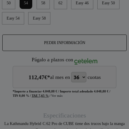
50
54
58
62
Easy 46
Easy 50
Easy 54
Easy 58
PEDIR INFORMACIÓN
Págalo a plazos con
112,47
€*
al mes en
cuotas
*Importe a financiar
4.048,88 €
/
Importe total adeudado
4.048,88 €
/
TIN
0,00 %
/
TAE
7,65 %
/
Ver más
Especificaciones
La Kathmandu Hybrid C:62 Pro de CUBE tiene dos trucos bajo la manga