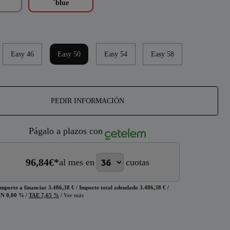
´blue
Easy 46
Easy 50
Easy 54
Easy 58
PEDIR INFORMACIÓN
Págalo a plazos con
96,84
€*
al mes en
cuotas
Importe a financiar
3.486,38 €
/
Importe total adeudado
3.486,38 €
/
IN
0,00 %
/
TAE
7,65 %
/
Ver más