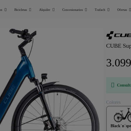
ón
Bicicletas
Alquiler
Concesionarios
Trafach
Ofertas
CUBE Sup
3.099
Consult
Colores
Black´n´spe