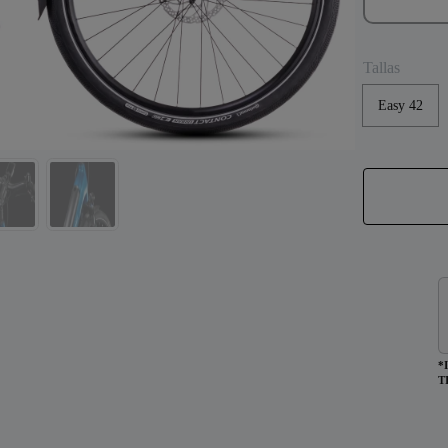
Tallas
Easy 42
*
T