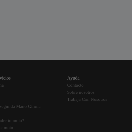
vicios
Ayuda
ha
Contacto
Sobre nosotros
Trabaja Con Nosotros
 Segunda Mano Girona
nder tu moto?
de moto