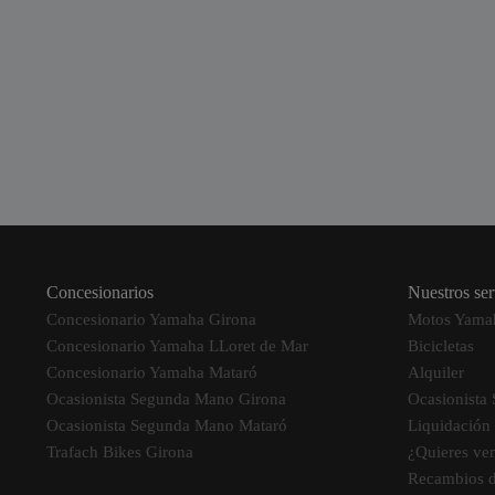
Concesionarios
Nuestros ser
Concesionario Yamaha Girona
Motos Yama
Concesionario Yamaha LLoret de Mar
Bicicletas
Concesionario Yamaha Mataró
Alquiler
Ocasionista Segunda Mano Girona
Ocasionista
Ocasionista Segunda Mano Mataró
Liquidación
Trafach Bikes Girona
¿Quieres ve
Recambios 