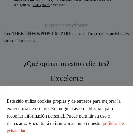
*Importe a financiar
2.695,50 €
/
Importe total adeudado
2.695,50 €
/
TIN
0,00 %
/
TAE
7,65 %
/
Ver más
Especificaciones
Con
TREK CHECKPOINT SL 7 RD
podrás disfrutar de tus actividades
sin complicaciones.
¿Qué opinan nuestros clientes?
Excelente
Basado en comentarios
Este sitio utiliza cookies propias y de terceros para mejorar la
experiencia de usuario. En ningún caso se utilizarán para
recopilar información personal. Puede permitir su uso o
rechazarlo. Encontrará más información en nuestra
políticas de
privacidad
.
Sílvia