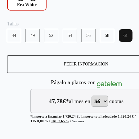
Era White
Tallas
44
49
52
54
56
58
61
PEDIR INFORMACIÓN
Págalo a plazos con
47,78
€*
al mes en
cuotas
*Importe a financiar
1.720,24 €
/
Importe total adeudado
1.720,24 €
/
TIN
0,00 %
/
TAE
7,65 %
/
Ver más