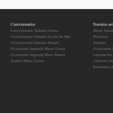
Concesionarios
Nuestros ser
Concesionario Yamaha Girona
Motos Yama
Concesionario Yamaha LLoret de Mar
Bicicletas
Concesionario Yamaha Mataró
Alquiler
Ocasionista Segunda Mano Girona
Ocasionista
Ocasionista Segunda Mano Mataró
Liquidación
Trafach Bikes Girona
¿Quieres ve
Recambios 