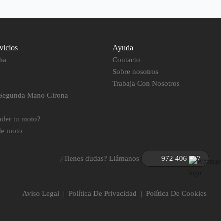
vicios
Ayuda
ha
Contacto
Sobre nosotros
Trabaja Con Nosotros
 Segunda Mano Girona
nder tu moto?
de moto
¿Tienes dudas? Llámanos
972 406 067
Aviso Legal
Política De Privacidad
Política De Cookies
|
|