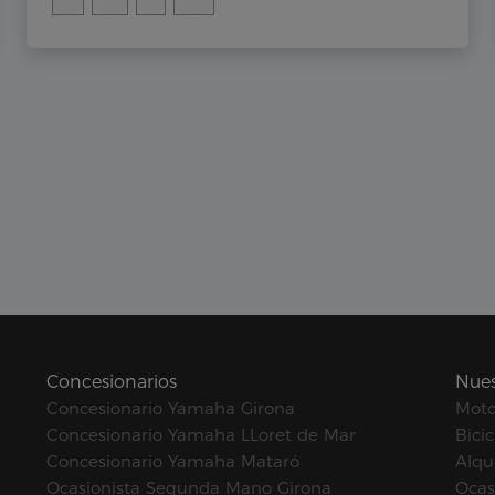
Concesionarios
Nues
Concesionario Yamaha Girona
Mot
Concesionario Yamaha LLoret de Mar
Bicic
Concesionario Yamaha Mataró
Alqui
Ocasionista Segunda Mano Girona
Ocas