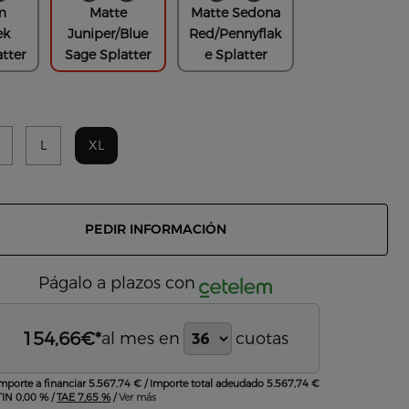
m
Matte
Matte Sedona
ek
Juniper/Blue
Red/Pennyflak
atter
Sage Splatter
e Splatter
L
XL
PEDIR INFORMACIÓN
Págalo a plazos con
154,66
€*
al mes en
cuotas
Importe a financiar
5.567,74 €
/
Importe total adeudado
5.567,74 €
TIN
0,00 %
/
TAE
7,65 %
/
Ver más