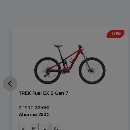
-10%
TREK Fuel EX 5 Gen 7
2.249€
2.499€
Ahorras: 250€
S
M
L
XL