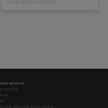
tros servicios
os Yamaha
letas
ler
ionista Segunda Mano Girona