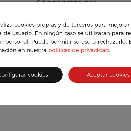
¿Qué opinan nuestros clientes?
on
Genís
utiliza cookies propias y de terceros para mejorar 
ico taller a 5 minutos del
Muy buenos comerciales. 
a de usuario. En ningún caso se utilizarán para re
 de Girona, ¡un equipo
atentos y se aseguran de qu
n personal. Puede permitir su uso o rechazarlo. 
nte!
moto que compras sea la id
ti. Trato personalizado.
mación en nuestra
políticas de privacidad
.
Configurar cookies
Aceptar cookies