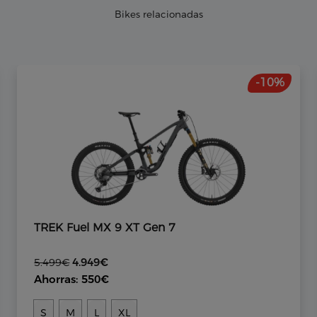
Bikes relacionadas
-10%
TREK Fuel MX 9 XT Gen 7
4.949€
5.499€
Ahorras: 550€
S
M
L
XL