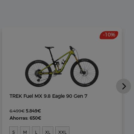
-10%
TREK Fuel MX 9.8 Eagle 90 Gen 7
5.849€
6.499€
Ahorras: 650€
S
M
L
XL
XXL