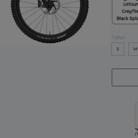
Lithiu
Grey/Tr
Black Spl
Tallas
S
M
*
/