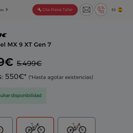
Cita Previa Taller
tas
ES
el MX 9 XT Gen 7
49€
5.499€
s: 550€*
(*Hasta agotar existencias)
ultar disponibilidad