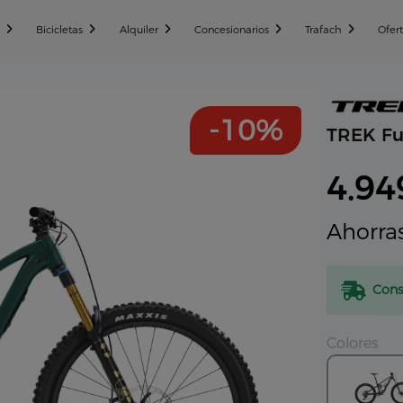
n
Bicicletas
Alquiler
Concesionarios
Trafach
Ofer
-10%
TREK Fu
4.9
Ahorra
Cons
Colores