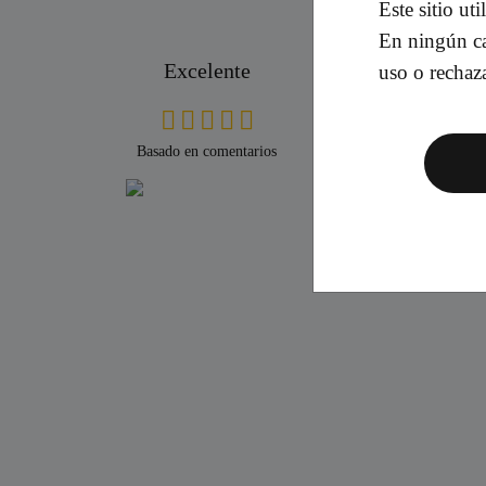
Este sitio ut
En ningún ca
Ramon
Mario
Excelente
uso o rechaz
 trato
Magnífico taller a 5 minutos del centro de
Buen se
ento
Girona, ¡un equipo excelente!
tienes 
 fin de
rápido r
Basado en comentarios
anza y
vehícul
dejen un
hasta q
de tard
pega qu
pequeña