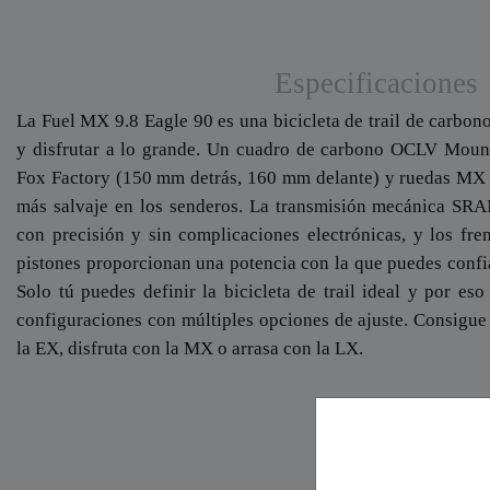
Especificaciones
La Fuel MX 9.8 Eagle 90 es una bicicleta de trail de carbon
y disfrutar a lo grande. Un cuadro de carbono OCLV Mount
Fox Factory (150 mm detrás, 160 mm delante) y ruedas MX p
más salvaje en los senderos. La transmisión mecánica SRA
con precisión y sin complicaciones electrónicas, y los 
pistones proporcionan una potencia con la que puedes confiar
Solo tú puedes definir la bicicleta de trail ideal y por eso
configuraciones con múltiples opciones de ajuste. Consigu
la EX, disfruta con la MX o arrasa con la LX.