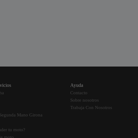
vicios
Ayuda
ha
Contacto
Sobre nosotros
Trabaja Con Nosotros
 Segunda Mano Girona
nder tu moto?
de moto