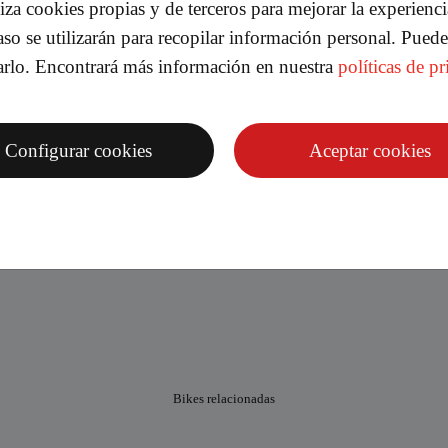
iliza cookies propias y de terceros para mejorar la experienc
so se utilizarán para recopilar información personal. Puede
na
Jesús
arlo. Encontrará más información en nuestra
políticas de p
rvicio de reparaciones de motos. Si
Una empresa de toda su vida mo
hora reservada con antelación será
con una atención al cliente inmej
ealizar la gestión de dejar el
o y, como ha sido mi caso, que te
Configurar cookies
Aceptar cookies
 vehículo de cortesía para utilizar
ue puedas recoger el tuyo. El horario
es es de 15h a 19h para mí la única
e no cierren más tarde pero es una
 pega. Todo muy correcto.
Bikes relacionadas