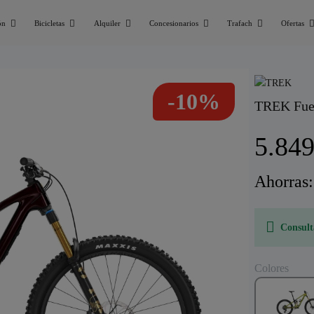
ón
Bicicletas
Alquiler
Concesionarios
Trafach
Ofertas
-10%
TREK Fuel
5.84
Ahorras
Consult
Colores