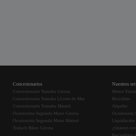
Concesionarios
Nuestros ser
Concesionario Yamaha Girona
Motos Yama
Concesionario Yamaha LLoret de Mar
Bicicletas
Concesionario Yamaha Mataró
Alquiler
Ocasionista Segunda Mano Girona
Ocasionista
Ocasionista Segunda Mano Mataró
Liquidación
Trafach Bikes Girona
¿Quieres ve
Recambios 