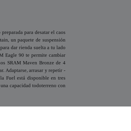
o preparada para desatar el caos
ain, un paquete de suspensión
ara dar rienda suelta a tu lado
M Eagle 90 te permite cambiar
frenos SRAM Maven Bronze de 4
. Adaptarse, arrasar y repetir -
 la Fuel está disponible en tres
e una capacidad todoterreno con
¿Qué opinan nuestros clientes?