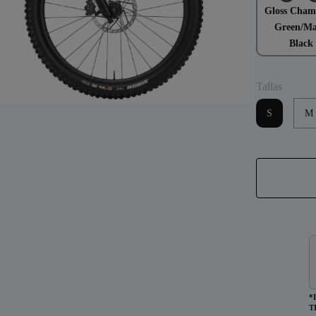
Gloss Cham
Green/Ma
Black
Tallas
S
M
*
T