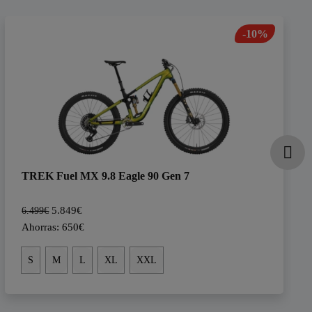
-10%
TREK Fuel MX 9.8 Eagle 90 Gen 7
5.849€
6.499€
Ahorras: 650€
S
M
L
XL
XXL