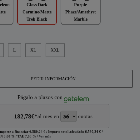
eleon
Gloss Dark
Purple
tte
Carmine/Matte
Phaze/Amethyst
Trek Black
Marble
L
XL
XXL
PEDIR INFORMACIÓN
Págalo a plazos con
182,78
€*
al mes en
cuotas
Importe a financiar
6.580,24 €
/
Importe total adeudado
6.580,24 €
/
IN
0,00 %
/
TAE
7,65 %
/
Ver más