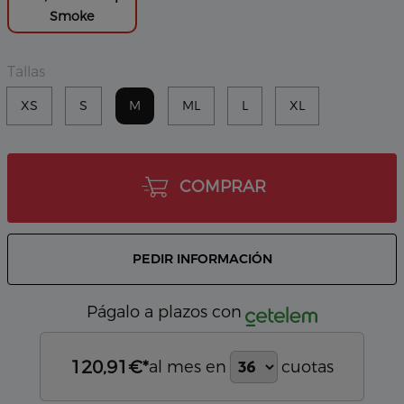
Smoke
Tallas
XS
S
M
ML
L
XL
COMPRAR
PEDIR INFORMACIÓN
Págalo a plazos con
120,91
€*
al mes en
cuotas