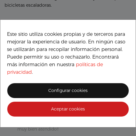
bicicletas escaladoras.
¿Qué opinan nuestros clientes?
Este sitio utiliza cookies propias y de terceros para
Excelente
mejorar la experiencia de usuario. En ningún caso
se utilizarán para recopilar información personal.
Puede permitir su uso o rechazarlo. Encontrará
Basado en comentarios
más información en nuestra
políticas de
privacidad
.
Configurar cookies
Alex
Aceptar cookies
Espectacular el trato de todos los trabajadores,
tanto comerciales como mecánicos, he salido
muy bien atendido!!