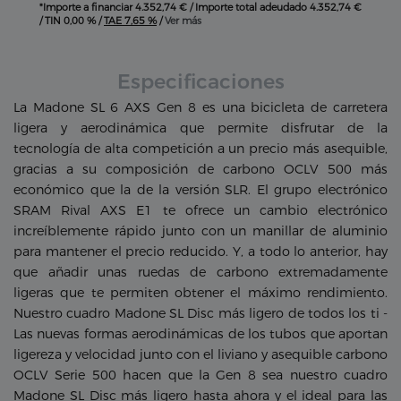
*Importe a financiar
4.352,74 €
/
Importe total adeudado
4.352,74 €
/
TIN
0,00 %
/
TAE
7,65 %
/
Ver más
Especificaciones
La Madone SL 6 AXS Gen 8 es una bicicleta de carretera
ligera y aerodinámica que permite disfrutar de la
tecnología de alta competición a un precio más asequible,
gracias a su composición de carbono OCLV 500 más
económico que la de la versión SLR. El grupo electrónico
SRAM Rival AXS E1 te ofrece un cambio electrónico
increíblemente rápido junto con un manillar de aluminio
para mantener el precio reducido. Y, a todo lo anterior, hay
que añadir unas ruedas de carbono extremadamente
ligeras que te permiten obtener el máximo rendimiento.
Nuestro cuadro Madone SL Disc más ligero de todos los ti -
Las nuevas formas aerodinámicas de los tubos que aportan
ligereza y velocidad junto con el liviano y asequible carbono
OCLV Serie 500 hacen que la Gen 8 sea nuestro cuadro
Madone SL Disc más ligero hasta ahora y el ideal para las