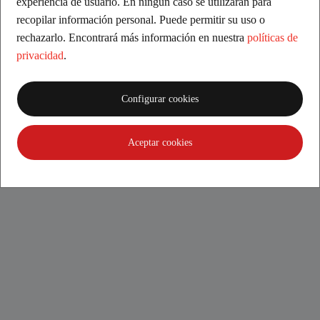
experiencia de usuario. En ningún caso se utilizarán para
recopilar información personal. Puede permitir su uso o
rechazarlo. Encontrará más información en nuestra
políticas de
Basado en comentarios
privacidad
.
Configurar cookies
Jesús
Una empresa de toda su vida modernizada y con una
Aceptar cookies
atención al cliente inmejorable.