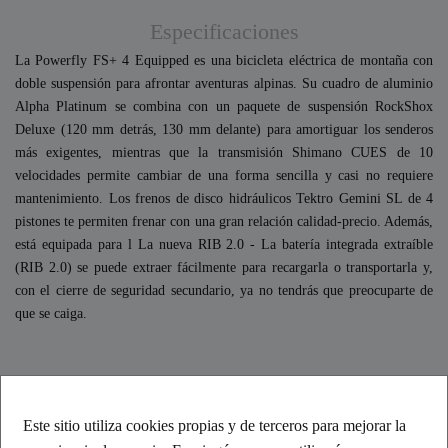
Especificaciones
La Powerfly FS+ 4 Equipped es una bicicleta eléctrica de montaña con
doble suspensión para afrontar aventuras alpinas. Su cuadro de aluminio
Alpha Platinum se combina con un paquete de suspensión RockShox
Deluxe (120 mm detrás, 130 mm delante) para amortiguar los senderos
más exigentes, mientras que la transmisión Shimano CUES de 10
velocidades permite cambiar de una forma sencilla y casi no requiere
mantenimiento. Los frenos de disco hidráulicos Tektro Gemini SL de 4
pistones te permiten frenar con una gran relación calidad-precio. Además,
está equipada para l La nueva RIB 2.0 - La batería integrada extraíble
(RIB 2.0) se puede extraer fácilmente para recargarla o transportarla y,
con el cierre de seguridad secundario, ya no tendrás que preocuparte de
que se caiga.
¿Qué opinan nuestros clientes?
Este sitio utiliza cookies propias y de terceros para mejorar la
Excelente