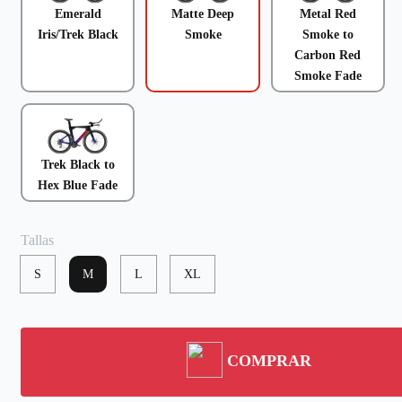
Emerald
Matte Deep
Metal Red
Iris/Trek Black
Smoke
Smoke to
Carbon Red
Smoke Fade
Trek Black to
Hex Blue Fade
Tallas
S
M
L
XL
COMPRAR