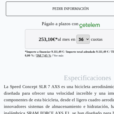
PEDIR INFORMACIÓN
Págalo a plazos con
253,10
€*
al mes en
cuotas
*Importe a financiar
9.111,49 €
/
Importe total adeudado
9.111,49 €
/
T
0,00 %
/
TAE
7,65 %
/
Ver más
Especificaciones
La Speed Concept SLR 7 AXS es una bicicleta aerodinámica
diseñada para ofrecer una velocidad increíble y una int
componentes de esta bicicleta, desde el ligero cuadro aerod
innovadores sistemas de almacenamiento e hidratación, ha
inalámbrica SRAM FORCE AXS E1, se han diseñado para ba