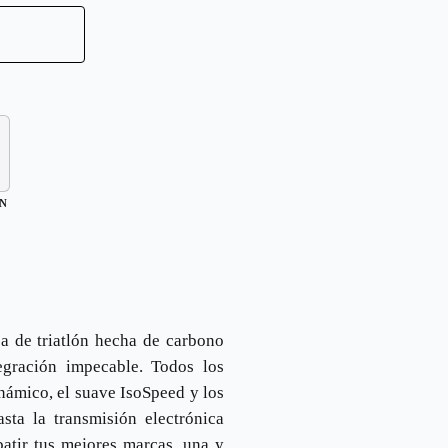
IN
 de triatlón hecha de carbono
egración impecable. Todos los
inámico, el suave IsoSpeed y los
sta la transmisión electrónica
tir tus mejores marcas, una y