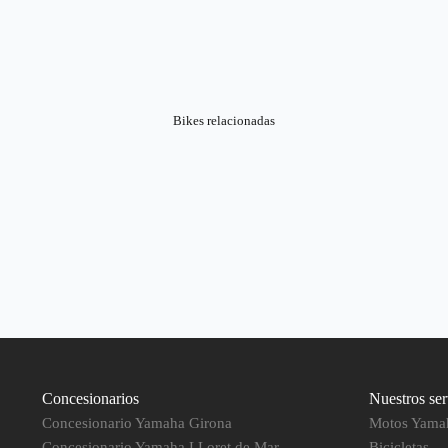
Bikes relacionadas
Concesionarios
Nuestros ser
Concesionario Yamaha Girona
Motos Yama
Concesionario Yamaha LLoret de Mar
Bicicletas