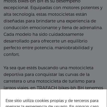
motos bikes-bh BH es su desempeño
excepcional. Equipadas con motores potentes y
alta tecnología, estas motocicletas están
diseñadas para brindarte una experiencia de
conducción emocionante y llena de adrenalina.
Cada modelo ha sido cuidadosamente
desarrollado para ofrecerte un equilibrio
perfecto entre potencia, maniobrabilidad y
confort.
Ya sea que estés buscando una motocicleta
deportiva para conquistar las curvas de la
carretera o una motocicleta de turismo para
largos viajes, en TRAFACH bikes-bh BH tenemos
el modelo perfecto para ti.
Este sitio utiliza cookies propias y de terceros para
mejorar la experiencia de usuario. En ningún caso