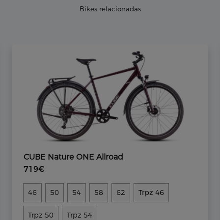
Bikes relacionadas
CUBE Nature ONE Allroad
719€
46
50
54
58
62
Trpz 46
Trpz 50
Trpz 54