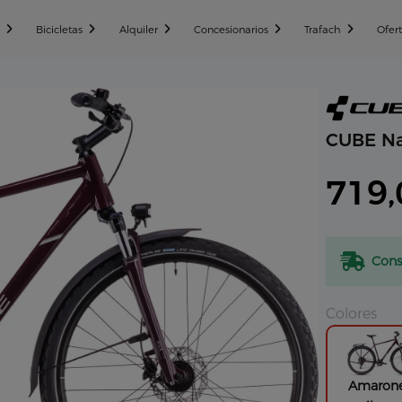
n
Bicicletas
Alquiler
Concesionarios
Trafach
Ofer
CUBE Na
719,
Cons
Colores
Amaron