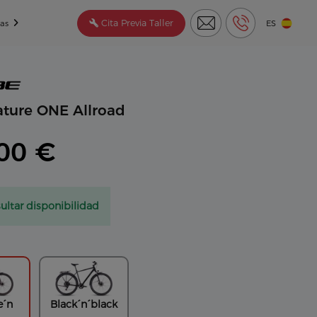
Cita Previa Taller
tas
ES
ture ONE Allroad
00 €
ultar disponibilidad
e´n
Black´n´black