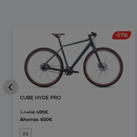
-57%
CUBE HYDE PRO
499€
1.149€
Ahorras: 650€
XS