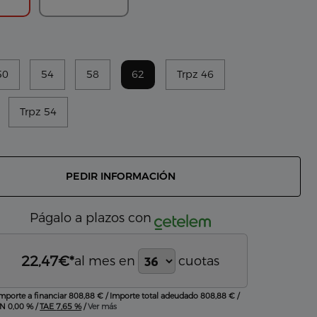
50
54
58
62
Trpz 46
Trpz 54
PEDIR INFORMACIÓN
Págalo a plazos con
22,47
€*
al mes en
cuotas
Importe a financiar
808,88 €
/
Importe total adeudado
808,88 €
/
IN
0,00 %
/
TAE
7,65 %
/
Ver más