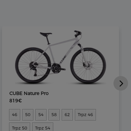
CUBE Nature Pro
819€
46
50
54
58
62
Trpz 46
Trpz 50
Trpz 54