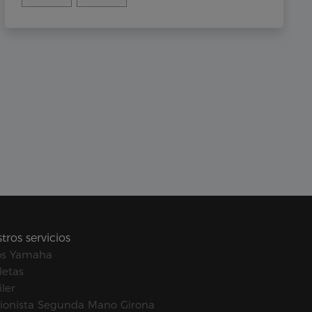
tros servicios
os Yamaha
letas
ler
ionista Segunda Mano Girona