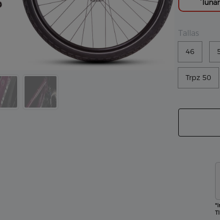
´lunar
Tallas
46
Trpz 50
*
T