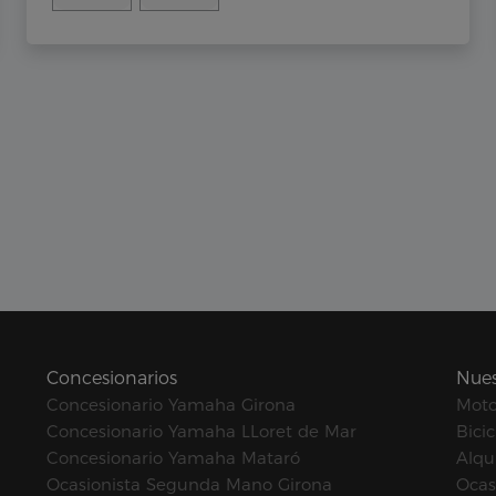
Concesionarios
Nues
Concesionario Yamaha Girona
Mot
Concesionario Yamaha LLoret de Mar
Bicic
Concesionario Yamaha Mataró
Alqui
Ocasionista Segunda Mano Girona
Ocas