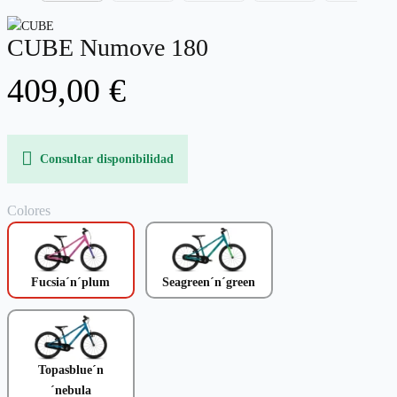
CUBE Numove 180
409,00 €
Consultar disponibilidad
Colores
Fucsia´n´plum
Seagreen´n´green
Topasblue´n
´nebula