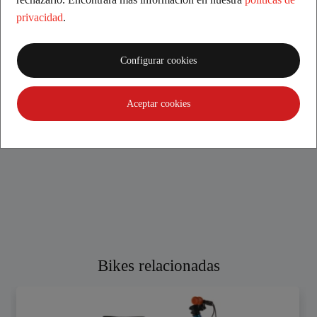
privacidad
.
Roc
Configurar cookies
¡Genial experiencia! Muy contento del trato recibido. Me
ha resuelto todas las dudas y he podido probar la moto sin
prisas. Son grandes profesionales. Lo recomiendo.
Aceptar cookies
¡Muchas gracias!!
Bikes relacionadas