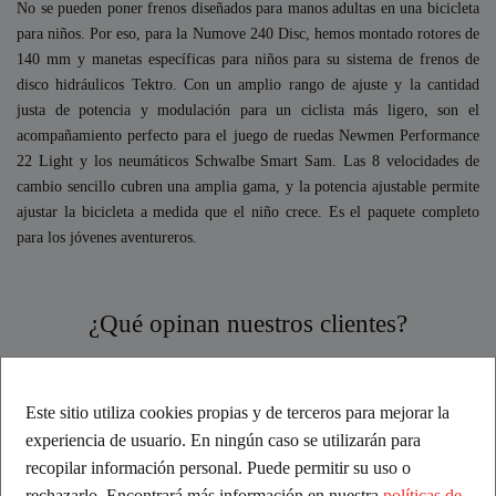
No se pueden poner frenos diseñados para manos adultas en una bicicleta
para niños. Por eso, para la Numove 240 Disc, hemos montado rotores de
140 mm y manetas específicas para niños para su sistema de frenos de
disco hidráulicos Tektro. Con un amplio rango de ajuste y la cantidad
justa de potencia y modulación para un ciclista más ligero, son el
acompañamiento perfecto para el juego de ruedas Newmen Performance
22 Light y los neumáticos Schwalbe Smart Sam. Las 8 velocidades de
cambio sencillo cubren una amplia gama, y la potencia ajustable permite
ajustar la bicicleta a medida que el niño crece. Es el paquete completo
para los jóvenes aventureros.
¿Qué opinan nuestros clientes?
Excelente
Este sitio utiliza cookies propias y de terceros para mejorar la
experiencia de usuario. En ningún caso se utilizarán para
Basado en comentarios
recopilar información personal. Puede permitir su uso o
rechazarlo. Encontrará más información en nuestra
políticas de