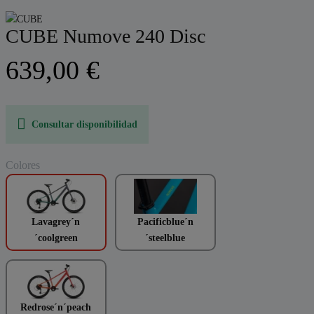
CUBE Numove 240 Disc
639,00 €
Consultar disponibilidad
Colores
Lavagrey´n
Pacificblue´n
´coolgreen
´steelblue
Redrose´n´peach