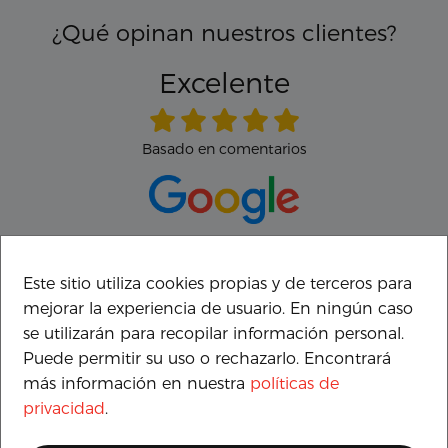
¿Qué opinan nuestros clientes?
Excelente
Basado en comentarios
Este sitio utiliza cookies propias y de terceros para
Roc
mejorar la experiencia de usuario. En ningún caso
¡Genial experiencia! Muy contento del trato
se utilizarán para recopilar información personal.
recibido. Me ha resuelto todas las dudas y he
Puede permitir su uso o rechazarlo. Encontrará
podido probar la moto sin prisas. Son grandes
más información en nuestra
políticas de
profesionales. Lo recomiendo. ¡Muchas gracias!!
privacidad
.