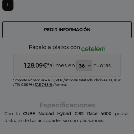
L
PEDIR INFORMACIÓN
Págalo a plazos con
128,09
€*
al mes en
cuotas
*Importe a financiar
4.611,38 €
/
Importe total adeudado
4.611,38 €
/
TIN
0,00 %
/
TAE
7,65 %
/
Ver más
Especificaciones
Con la
CUBE Nuroad Hybrid C:62 Race 400X
podrás
disfrutar de tus actividades sin complicaciones.