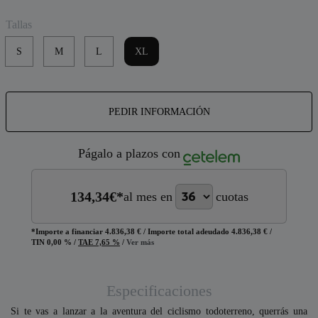
Tallas
S
M
L
XL
PEDIR INFORMACIÓN
Págalo a plazos con
134,34
€*
al mes en
cuotas
*Importe a financiar
4.836,38 €
/
Importe total adeudado
4.836,38 €
/
TIN
0,00 %
/
TAE
7,65 %
/
Ver más
Especificaciones
Si te vas a lanzar a la aventura del ciclismo todoterreno, querrás una