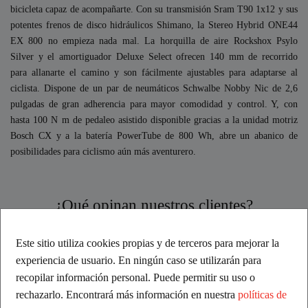
bicicleta capaz de acompañarte. Con su transmisión Sram T90 1x12 y sus
potentes frenos de disco hidráulicos Shimano, la Stereo Hybrid ONE44
EX 800 no empieza nada mal. La horquilla de aire Rockshox Psylo
Silver y el amortiguador Deluxe Select ofrecen 140 mm de recorrido
para allanarte el camino y son fácilmente ajustables para adaptarse al
ciclista. Dispone de un par de neumáticos Schwalbe Nobby Nic de 2,6
pulgadas de gran adherencia para mayor comodidad y control. Y, con
hasta 100 N m de pedaleo asistido disponible gracias a la unidad motriz
Bosch CX y a la batería PowerTube de 800 Wh, abre un abanico de
posibilidades para ciclismo aún más aventurero.
¿Qué opinan nuestros clientes?
Excelente
Este sitio utiliza cookies propias y de terceros para mejorar la
experiencia de usuario. En ningún caso se utilizarán para
recopilar información personal. Puede permitir su uso o
Basado en comentarios
rechazarlo. Encontrará más información en nuestra
políticas de