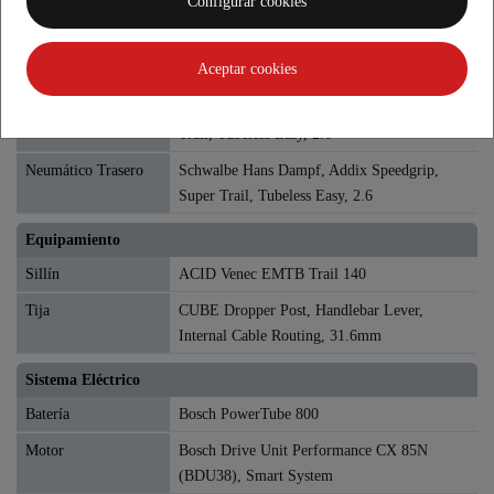
Configurar cookies
Ruedas
Aceptar cookies
Llantas
CUBE EX30, 32H, Disc, Tubeless Ready
Neumático Delantero
Schwalbe Hans Dampf, Addix Soft, Super
Trail, Tubeless Easy, 2.6
Neumático Trasero
Schwalbe Hans Dampf, Addix Speedgrip,
Super Trail, Tubeless Easy, 2.6
Equipamiento
Sillín
ACID Venec EMTB Trail 140
Tija
CUBE Dropper Post, Handlebar Lever,
Internal Cable Routing, 31.6mm
Sistema Eléctrico
Batería
Bosch PowerTube 800
Motor
Bosch Drive Unit Performance CX 85N
(BDU38), Smart System