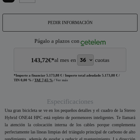
PEDIR INFORMACIÓN
Págalo a plazos con
143,72
€*
al mes en
cuotas
*Importe a financiar
5.173,88 €
/
Importe total adeudado
5.173,88 €
/
TIN
0,00 %
/
TAE
7,65 %
/
Ver más
Especificaciones
Una gran bicicleta se ve en los pequeños detalles y el cuadro de la Stereo
Hybrid ONE44 HPC está repleto de pormenores inteligentes. Te llamará
la atención la colocación interna de los cables porque complementa
perfectamente las líneas limpias del triángulo principal de carbono de alto
rendimiento, además de ayudar a reducir el mantenimiento. La dirección