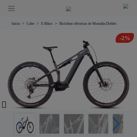
Inicio
Cube
E-Bikes
Bicicletas eléctricas de Montaña Dobles
-2%