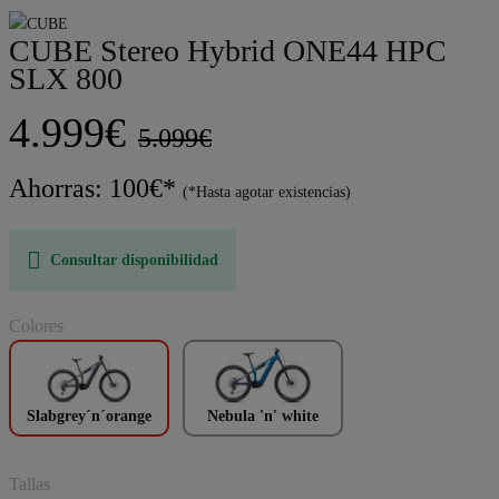
CUBE Stereo Hybrid ONE44 HPC
SLX 800
4.999€
5.099€
Ahorras: 100€*
(*Hasta agotar existencias)
Consultar disponibilidad
Colores
Slabgrey´n´orange
Nebula 'n' white
Tallas