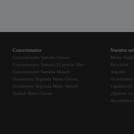
Concesionarios
Nuestros ser
Concesionario Yamaha Girona
Motos Yama
Concesionario Yamaha LLoret de Mar
Bicicletas
Concesionario Yamaha Mataró
Alquiler
Ocasionista Segunda Mano Girona
Ocasionista
Ocasionista Segunda Mano Mataró
Liquidación
Trafach Bikes Girona
¿Quieres ve
Recambios 