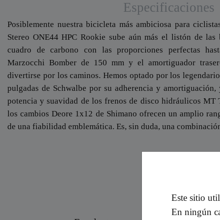
Especificaciones
Posiblemente nuestra bicicleta más ambiciosa para ciclist
Stereo ONE44 HPC Rookie sube aún más el listón de las bi
cuadro de carbono con las proporciones perfectas hast
Marzocchi Bomber de 150 mm y el amortiguador trasero,
divertirse por los caminos. Hemos optado por los legendar
pulgadas de Schwalbe por su adherencia y amortiguación,
potencia y suavidad de los frenos de disco hidráulicos MT
los cambios Deore 1x12 de Shimano ofrecen un amplio rang
de una fiabilidad emblemática. Es, sin duda, una combinació
Este sitio ut
En ningún ca
Jesús
Aarón