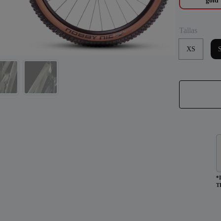
Tallas
XS
*
T