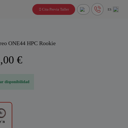
Cita Previa Taller
ES
reo ONE44 HPC Rookie
,00 €
ar disponibilidad
e´n