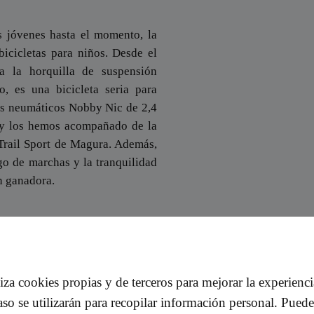
as jóvenes hasta el momento, la
cicletas para niños. Desde el
a la horquilla de suspensión
 es una bicicleta seria para
ios neumáticos Nobby Nic de 2,4
 y los hemos acompañado de la
 Trail Sport de Magura. Además,
o de marchas y la tranquilidad
n ganadora.
¿Qué opinan nuestros clientes?
iliza cookies propias y de terceros para mejorar la experienc
so se utilizarán para recopilar información personal. Puede
Genís