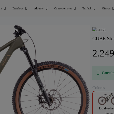
ón
Bicicletas
Alquiler
Concesionarios
Trafach
Ofertas
CUBE Ste
2.249
Consult
Colores
Dustyoliv
´gold