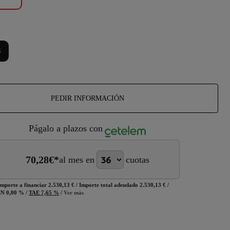
S
PEDIR INFORMACIÓN
Págalo a plazos con
70,28
€*
al mes en
cuotas
Importe a financiar
2.530,13 €
/
Importe total adeudado
2.530,13 €
/
IN
0,00 %
/
TAE
7,65 %
/
Ver más