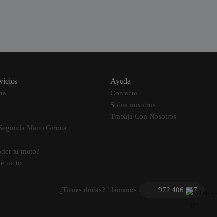
vicios
Ayuda
ha
Contacto
Sobre nosotros
Trabaja Con Nosotros
 Segunda Mano Girona
nder tu moto?
de moto
¿Tienes dudas? Llámanos
972 406 067