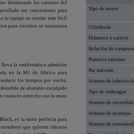
años dominando las carreras del
Tipo de motor
rrollado sin concesiones para
 a tu equipo os resulte más fácil
va para circuitos se suministra
Cilindrada
Diámetro x carrera
Relación de compres
Potencia máxima
 lleva la emblemática admisión
Par máximo
rada en la M1 de fábrica para
educir los tiempos por vuelta,
Sistema de lubricaci
mbustible de aluminio esculpido
Tipo de embrague
un contacto estrecho con la moto
Sistema de encendid
Sistema de arranque
lack, es la moto perfecta para
Sistema de transmisi
corredores que quieren labrarse