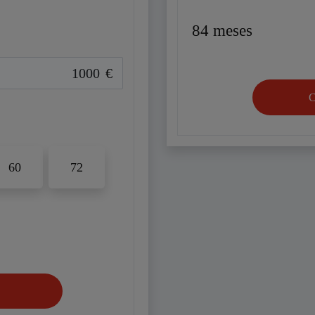
84
meses
€
60
72