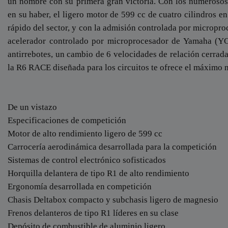
un nombre con su primera gran victoria. Con los numerosos
en su haber, el ligero motor de 599 cc de cuatro cilindros e
rápido del sector, y con la admisión controlada por micropr
acelerador controlado por microprocesador de Yamaha (Y
antirrebotes, un cambio de 6 velocidades de relación cerrad
la R6 RACE diseñada para los circuitos te ofrece el máximo n
De un vistazo
Especificaciones de competición
Motor de alto rendimiento ligero de 599 cc
Carrocería aerodinámica desarrollada para la competición
Sistemas de control electrónico sofisticados
Horquilla delantera de tipo R1 de alto rendimiento
Ergonomía desarrollada en competición
Chasis Deltabox compacto y subchasis ligero de magnesio
Frenos delanteros de tipo R1 líderes en su clase
Depósito de combustible de aluminio ligero