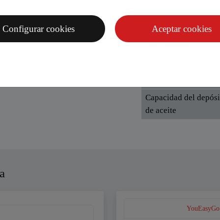
suelo
Peso (incluidos depó
Configurar cookies
Aceptar cookies
de aceite y depósito 
combustible llenos)
Capacidad del depósi
de combustible
Capacidad del depósi
de aceite
a
YouEasyGo