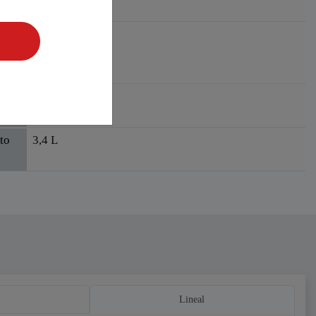
sito
185 kg
Rechazar todo
de
to
17 l
to
3,4 L
Lineal