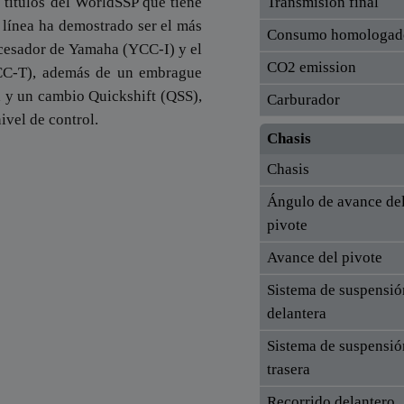
 títulos del WorldSSP que tiene
Transmisión final
n línea ha demostrado ser el más
Consumo homologad
ocesador de Yamaha (YCC-I) y el
CO2 emission
CC-T), además de un embrague
a y un cambio Quickshift (QSS),
Carburador
ivel de control.
Chasis
Chasis
Ángulo de avance de
pivote
Avance del pivote
Sistema de suspensió
delantera
Sistema de suspensió
trasera
Recorrido delantero