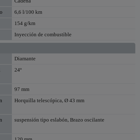
Cadena
o
6,6 l/100 km
154 g/km
Inyección de combustible
Diamante
l
24º
97 mm
n
Horquilla telescópica, Ø 43 mm
n
suspensión tipo eslabón, Brazo oscilante
120 mm