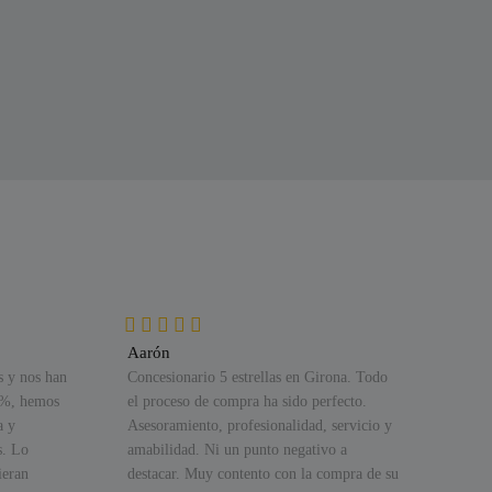
Aarón
Ale
s y nos han
Concesionario 5 estrellas en Girona. Todo
Esto
0%, hemos
el proceso de compra ha sido perfecto.
Desd
a y
Asesoramiento, profesionalidad, servicio y
inte
s. Lo
amabilidad. Ni un punto negativo a
corr
ieran
destacar. Muy contento con la compra de su
amab