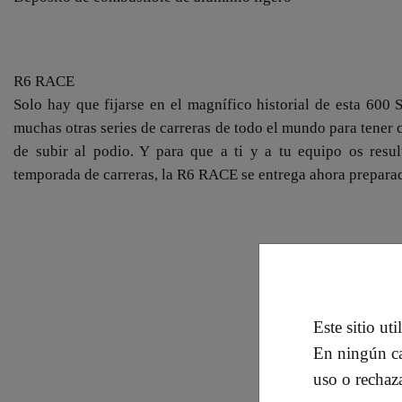
R6 RACE
Solo hay que fijarse en el magnífico historial de esta 600
muchas otras series de carreras de todo el mundo para tener 
de subir al podio. Y para que a ti y a tu equipo os resul
temporada de carreras, la R6 RACE se entrega ahora preparad
Este sitio ut
En ningún ca
uso o rechaz