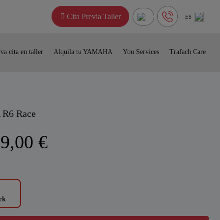
Cita Previa Taller
ES
va cita en taller
Alquila tu YAMAHA
You Services
Trafach Care
R6 Race
9,00 €
ck