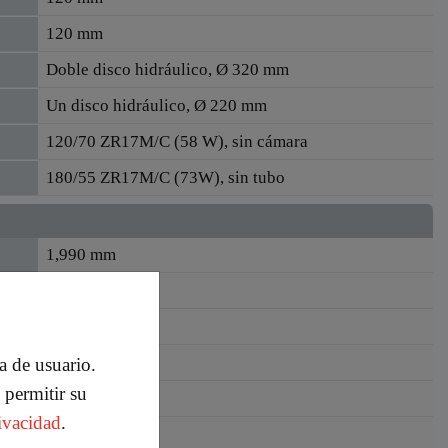
120 mm
Doble disco hidráulico, Ø 320 mm
Un disco hidráulico, Ø 220 mm
120/70 ZR17M/C (58 W), sin cámara
180/55 ZR17M/C (73W), sin tubo
1,990 mm
695 mm
1,150 mm
850 mm
ia de usuario.
Personalización de cookies
 permitir su
1,375 mm
Google analytics cookies
rivacidad
.
130 mm
Marketing cookies