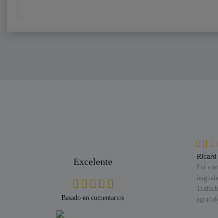
Albert
Ricard
Excelente
el trato
Concesionario Oficial Yamaha en la
Fui a u
udas y
provincia de Gerona. Muy buena atención,
inigual
. Son
motos de prueba y taller impecable.
Trafach
Basado en comentarios
do.
agradab