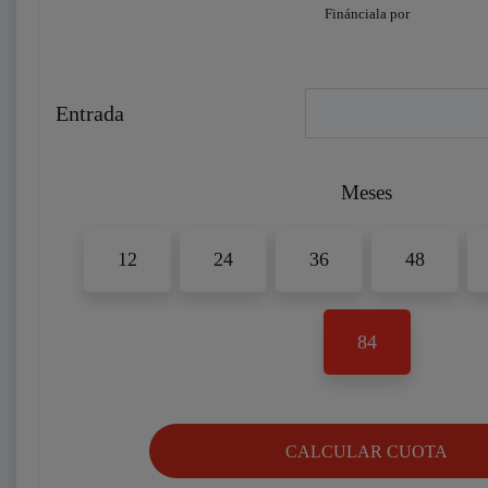
Finánciala por
Entrada
Meses
12
24
36
48
84
CALCULAR CUOTA