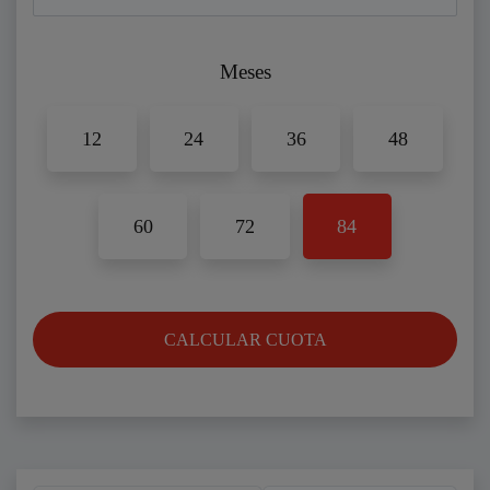
Meses
12
24
36
48
60
72
84
CALCULAR CUOTA