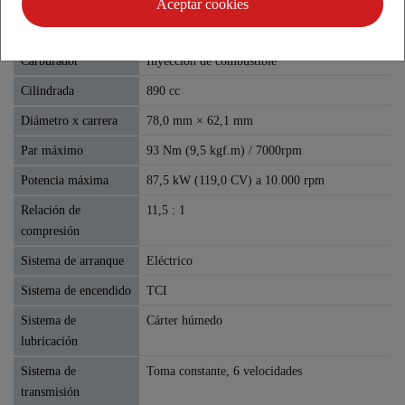
Aceptar cookies
Motor
Carburador
Inyección de combustible
Cilindrada
890 cc
Diámetro x carrera
78,0 mm × 62,1 mm
Par máximo
93 Nm (9,5 kgf.m) / 7000rpm
Potencia máxima
87,5 kW (119,0 CV) a 10.000 rpm
Relación de
11,5 : 1
compresión
Sistema de arranque
Eléctrico
Sistema de encendido
TCI
Sistema de
Cárter húmedo
lubricación
Sistema de
Toma constante, 6 velocidades
transmisión