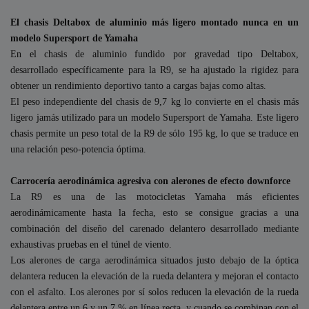
El chasis Deltabox de aluminio más ligero montado nunca en un
modelo Supersport de Yamaha
En el chasis de aluminio fundido por gravedad tipo Deltabox,
desarrollado específicamente para la R9, se ha ajustado la rigidez para
obtener un rendimiento deportivo tanto a cargas bajas como altas.
El peso independiente del chasis de 9,7 kg lo convierte en el chasis más
ligero jamás utilizado para un modelo Supersport de Yamaha. Este ligero
chasis permite un peso total de la R9 de sólo 195 kg, lo que se traduce en
una relación peso-potencia óptima.
Carrocería aerodinámica agresiva con alerones de efecto downforce
La R9 es una de las motocicletas Yamaha más eficientes
aerodinámicamente hasta la fecha, esto se consigue gracias a una
combinación del diseño del carenado delantero desarrollado mediante
exhaustivas pruebas en el túnel de viento.
Los alerones de carga aerodinámica situados justo debajo de la óptica
delantera reducen la elevación de la rueda delantera y mejoran el contacto
con el asfalto. Los alerones por sí solos reducen la elevación de la rueda
delantera entre un 6 y un 7 % en línea recta, y cuando se combinan con el